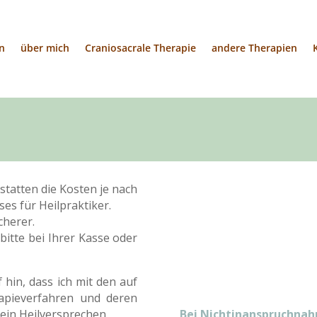
n
über mich
Craniosacrale Therapie
andere Therapien
statten die Kosten je nach
es für Heilpraktiker.
cherer.
bitte bei Ihrer Kasse oder
 hin, dass ich mit den auf
pieverfahren und deren
ein Heilversprechen
Bei Nichtinanspruchnah